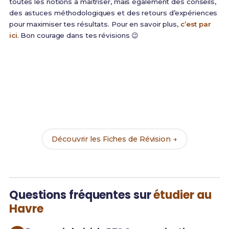
toutes les notions à maîtriser, mais également des conseils,
des astuces méthodologiques et des retours d’expériences
pour maximiser tes résultats. Pour en savoir plus,
c’est par
ici
. Bon courage dans tes révisions 😉
Prêt(e) à réussir ton examen ?
Révise efficacement avec nos
172 Fiches de
Révision
pour le BUT Info-Com et maximise tes
chances de réussite !
Découvrir les Fiches de Révision →
Questions fréquentes sur
étudier au
Havre