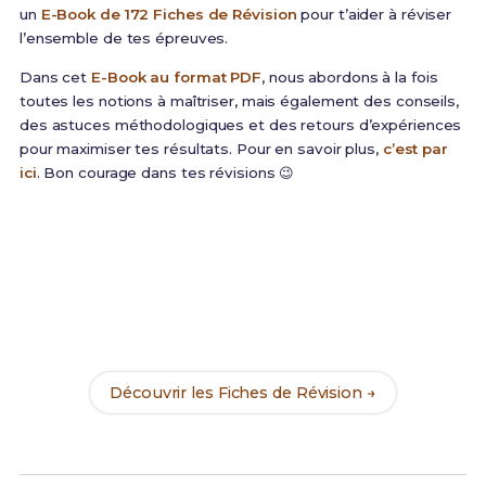
un
E-Book de 172 Fiches de Révision
pour t’aider à réviser
l’ensemble de tes épreuves.
Dans cet
E-Book au format PDF
, nous abordons à la fois
toutes les notions à maîtriser, mais également des conseils,
des astuces méthodologiques et des retours d’expériences
pour maximiser tes résultats. Pour en savoir plus,
c’est par
ici
. Bon courage dans tes révisions 😉
Prêt(e) à réussir ton examen ?
Révise efficacement avec nos
172 Fiches de
Révision
pour le BUT Info-Com et maximise tes
chances de réussite !
Découvrir les Fiches de Révision →