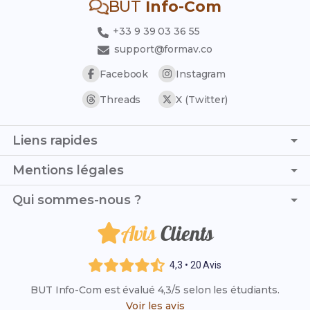
BUT
Info-Com
+33 9 39 03 36 55
support@formav.co
Facebook
Instagram
Threads
X (Twitter)
Liens rapides
Page d'accueil
Mentions légales
Trouver son stage
C.G.V. - C.G.U.
Qui sommes-nous ?
Trouver son alternance
Politique de confidentialité
Liste des établissements
Avis
Clients
Je suis Max et, avec l'aide de Juliette, nous avons créé ce
Politique de remboursement
Résultats des examens 2026
blog dédié au BUT Info-Com pour guider et soutenir les
Mentions légales
étudiants dans leur parcours académique et réussir leur
Rattrapage 2026
4,3 • 20 Avis
diplôme.
VAE (Validation des Acquis)
BUT Info-Com est évalué 4,3/5 selon les étudiants.
Qui sommes-nous ?
Voir les avis