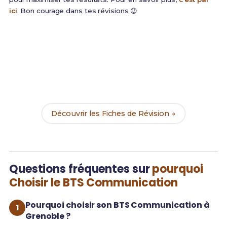
ici
. Bon courage dans tes révisions 😉
Prêt(e) à réussir ton examen ?
Révise efficacement avec nos
172 Fiches de
Révision
pour le BUT Info-Com et maximise tes
chances de réussite !
Découvrir les Fiches de Révision →
Questions fréquentes sur
pourquoi
Choisir le BTS Communication
Pourquoi choisir son BTS Communication à
Grenoble ?