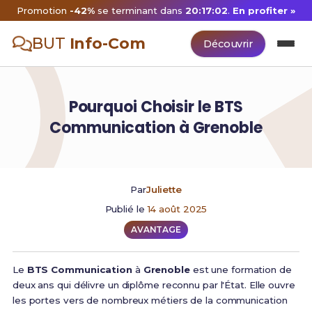
Promotion
-42%
se terminant dans
20:17:02
.
En profiter »
BUT
Info-Com
Découvrir
Pourquoi Choisir le BTS
Communication à Grenoble
Par
Juliette
Publié le
14 août 2025
AVANTAGE
Le
BTS Communication
à
Grenoble
est une formation de
deux ans qui délivre un diplôme reconnu par l'État. Elle ouvre
les portes vers de nombreux métiers de la communication