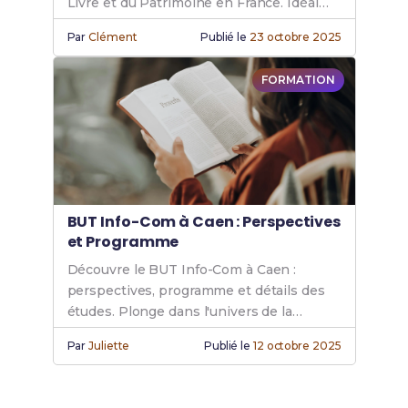
Livre et du Patrimoine en France. Idéal
pour les passionnés de livres et de
Par
Clément
Publié le
23 octobre 2025
patrimoine. Rejoins le BUT Info Com.
FORMATION
BUT Info-Com à Caen : Perspectives
et Programme
Découvre le BUT Info-Com à Caen :
perspectives, programme et détails des
études. Plonge dans l'univers de la
communication pour ton avenir
Par
Juliette
Publié le
12 octobre 2025
professionnel.