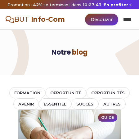
Promotion
-42%
se terminant dans
10:27:43
.
En profiter »
BUT
Info-Com
Découvrir
Notre
blog
FORMATION
OPPORTUNITÉ
OPPORTUNITÉS
AVENIR
ESSENTIEL
SUCCÈS
AUTRES
GUIDE