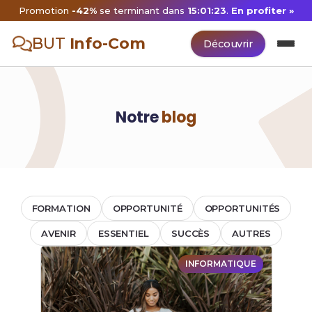
Promotion
-42%
se terminant dans
15:01:23
.
En profiter »
BUT
Info-Com
Découvrir
Notre
blog
FORMATION
OPPORTUNITÉ
OPPORTUNITÉS
AVENIR
ESSENTIEL
SUCCÈS
AUTRES
INFORMATIQUE